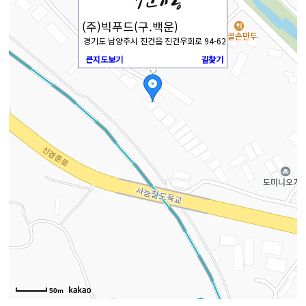
(주)빅푸드(구.백운)
경기도 남양주시 진건읍 진건우회로 94-62
큰지도보기
길찾기
50m