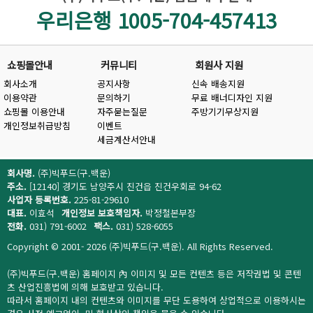
우리은행 1005-704-457413
쇼핑몰안내
커뮤니티
회원사 지원
회사소개
공지사항
신속 배송지원
이용약관
문의하기
무료 배너디자인 지원
쇼핑몰 이용안내
자주묻는질문
주방기기무상지원
개인정보취급방침
이벤트
세금계산서안내
회사명.
(주)빅푸드(구.백운)
주소.
[12140] 경기도 남양주시 진건읍 진건우회로 94-62
사업자 등록번호.
225-81-29610
대표.
이효석
개인정보 보호책임자.
박정철본부장
전화.
031) 791-6002
팩스.
031) 528-6055
Copyright © 2001- 2026 (주)빅푸드(구.백운). All Rights Reserved.
(주)빅푸드(구.백운) 홈페이지 內 이미지 및 모든 컨텐츠 등은 저작권법 및 콘텐
츠 산업진흥법에 의해 보호받고 있습니다.
따라서 홈페이지 내의 컨텐츠와 이미지를 무단 도용하여 상업적으로 이용하시는