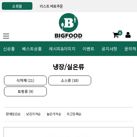
쇼핑몰
리스트 바로주문
0
신상품
베스트상품
레시피&이미지
이벤트
공지사항
문의하
냉장/실온류
식자재 (21)
소스류 (38)
토핑류 (9)
판매많은순
낮은가격순
높은가격순
최근등록순