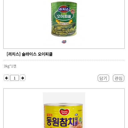
[리치스] 슬라이스 오이피클
3kg*1캔
담기
관심