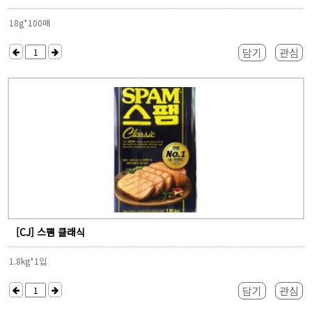
18g*100매
담기
관심
[CJ] 스팸 클래식
1.8kg*1입
담기
관심