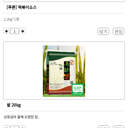
[푸른] 떡볶이소스
2.2kg*1병
담기
관심
쌀 20kg
상등급의 올해 도정한 밥..