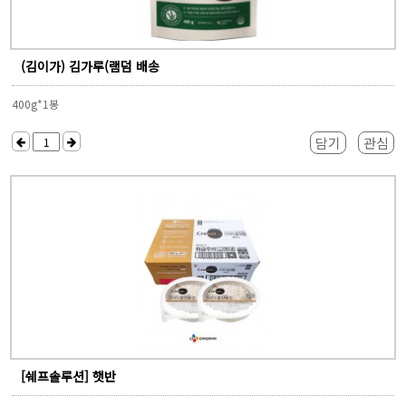
(김이가) 김가루(램덤 배송
400g*1봉
담기
관심
[쉐프솔루션] 햇반