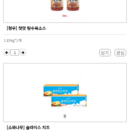
[청우] 첫맛 탕수육소스
1.85kg*1개
담기
관심
[소와나무] 슬라이스 치즈