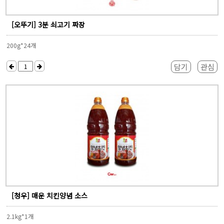
[오뚜기] 3분 쇠고기 짜장
200g*24개
담기
관심
[청우] 매운 치킨양념 소스
2.1kg*1개