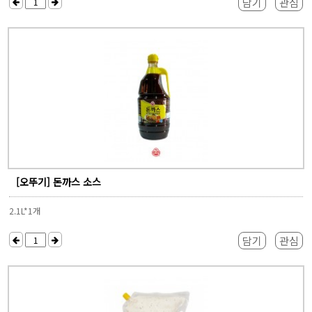
담기
관심
[오뚜기] 돈까스 소스
2.1L*1개
담기
관심