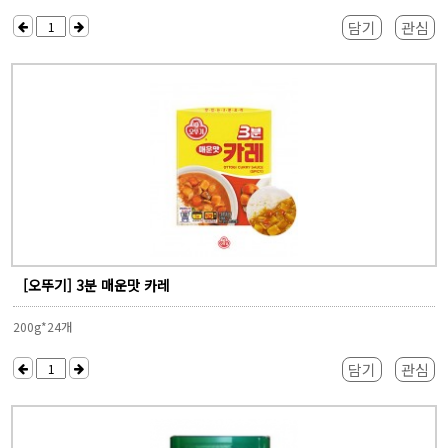
담기
관심
[오뚜기] 3분 매운맛 카레
200g*24개
담기
관심