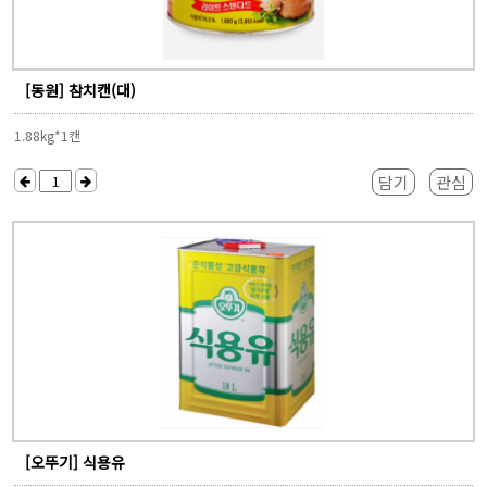
[동원] 참치캔(대)
1.88kg*1캔
담기
관심
[오뚜기] 식용유