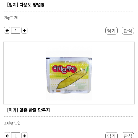
[엄지] 다용도 양념장
2kg*1개
담기
관심
[미가] 얇은 반달 단무지
2.6kg*1입
담기
관심