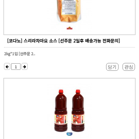
[코다노] 스리라차마요 소스 [선주문 2일후 배송가능 전화문의]
2kg*1입 [선주문 2..
담기
관심