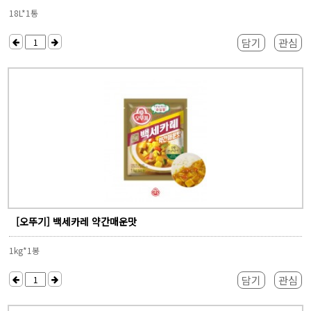
18L*1통
담기
관심
[오뚜기] 백세카레 약간매운맛
1kg*1봉
담기
관심