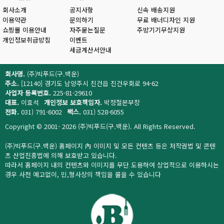
회사소개
공지사항
신속 배송지원
이용약관
문의하기
무료 배너디자인 지원
쇼핑몰 이용안내
자주묻는질문
주방기기무상지원
개인정보취급방침
이벤트
세금계산서안내
회사명.
(주)빅푸드(구.백운)
주소.
[12140] 경기도 남양주시 진건읍 진건우회로 94-62
사업자 등록번호.
225-81-29610
대표.
이효석
개인정보 보호책임자.
박정철본부장
전화.
031) 791-6002
팩스.
031) 528-6055
Copyright © 2001- 2026 (주)빅푸드(구.백운). All Rights Reserved.
(주)빅푸드(구.백운) 홈페이지 內 이미지 및 모든 컨텐츠 등은 저작권법 및 콘텐
츠 산업진흥법에 의해 보호받고 있습니다.
따라서 홈페이지 내의 컨텐츠와 이미지를 무단 도용하여 상업적으로 이용하시는
경우 사전 예고없이, 민,형사상의 책임을 물을 수 있습니다