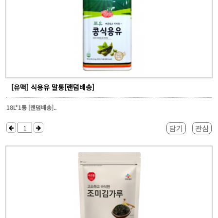
[유맥] 식용유 말통[랜덤배송]
18L*1통 [랜덤배송]..
담기
관심