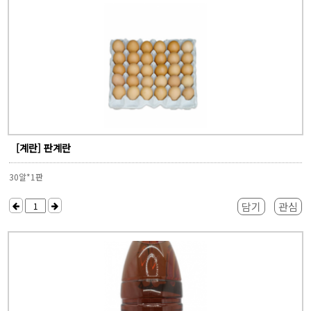
[계란] 판계란
30알*1판
담기
관심