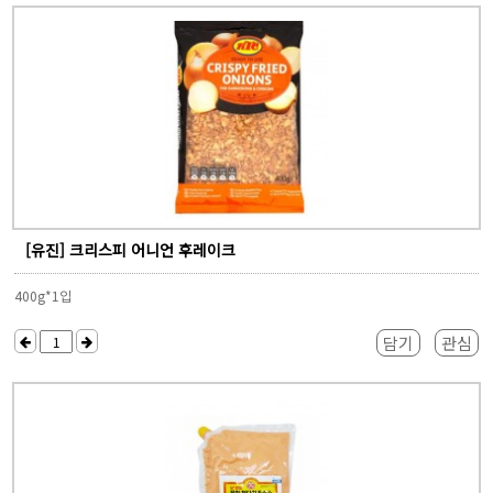
[유진] 크리스피 어니언 후레이크
400g*1입
담기
관심