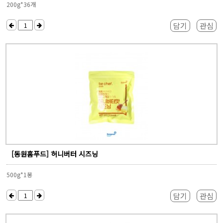
200g*36개
담기
관심
[동원홈푸드] 허니버터 시즈닝
500g*1봉
담기
관심