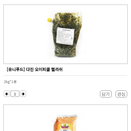
[유니푸드] 다진 오이피클 렐리쉬
2kg*1봉
담기
관심