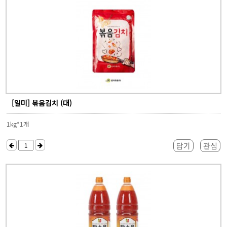
[일미] 볶음김치 (대)
1kg*1개
담기
관심