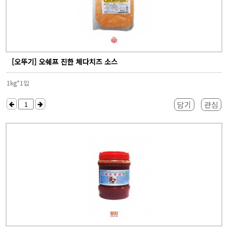
[오뚜기] 오쉐프 진한 체다치즈 소스
1kg*1입
담기
관심