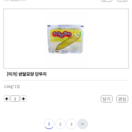
[미가] 반달모양 단무지
2.6kg*1입
담기
관심
1
2
3