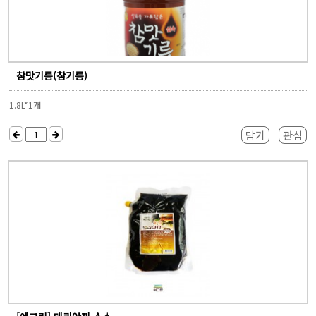
참맛기름(참기름)
1.8L*1개
담기
관심