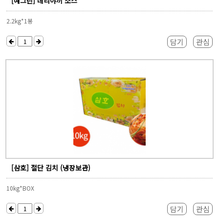
[예그린] 데리야끼 소스
2.2kg*1봉
담기
관심
[삼호] 절단 김치 (냉장보관)
10kg*BOX
담기
관심