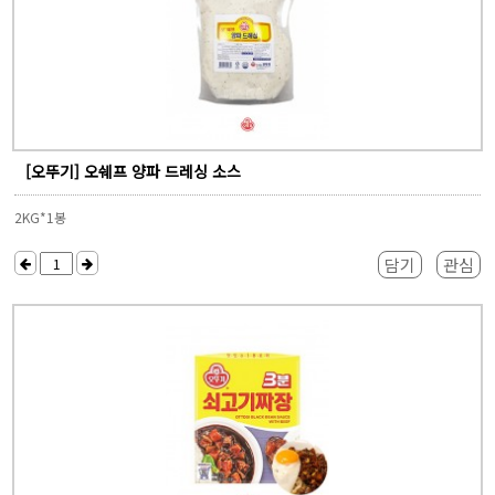
[오뚜기] 오쉐프 양파 드레싱 소스
2KG*1봉
담기
관심