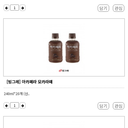
담기
관심
[빙그레] 아카페라 모카라떼
240ml*20개 (선..
담기
관심