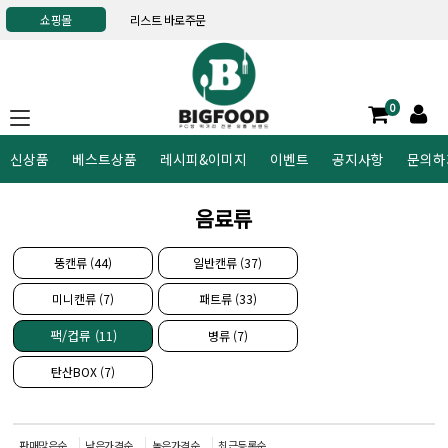
쇼핑몰
리스트 바로주문
0
신상품
베스트상품
레시피&이미지
이벤트
공지사항
문의하
음료류
뚱캔류 (44)
일반캔류 (37)
미니캔류 (7)
패트류 (33)
팩/컵류 (11)
병류 (7)
탄산BOX (7)
판매많은순
낮은가격순
높은가격순
최근등록순