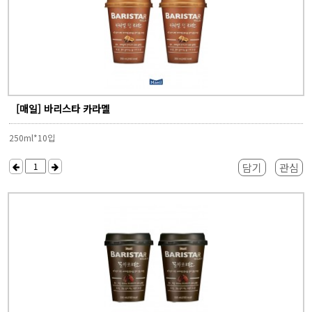
[매일] 바리스타 카라멜
250ml*10입
담기
관심