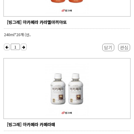
[빙그레] 아카페라 카라멜마끼야또
240ml*20개 (선..
담기
관심
[빙그레] 아카페라 카페라떼