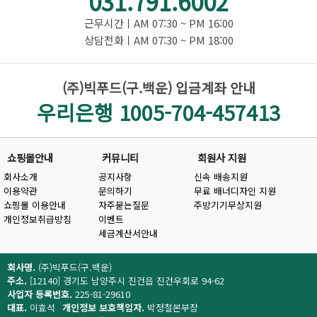
031.791.6002
근무시간ㅣAM 07:30 ~ PM 16:00
상담전화ㅣAM 07:30 ~ PM 18:00
(주)빅푸드(구.백운) 입금계좌 안내
우리은행 1005-704-457413
쇼핑몰안내
커뮤니티
회원사 지원
회사소개
공지사항
신속 배송지원
이용약관
문의하기
무료 배너디자인 지원
쇼핑몰 이용안내
자주묻는질문
주방기기무상지원
개인정보취급방침
이벤트
세금계산서안내
회사명.
(주)빅푸드(구.백운)
주소.
[12140] 경기도 남양주시 진건읍 진건우회로 94-62
사업자 등록번호.
225-81-29610
대표.
이효석
개인정보 보호책임자.
박정철본부장