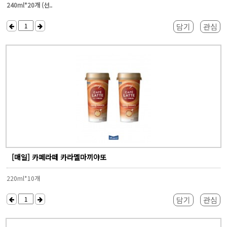
240ml*20개 (선..
담기
관심
[매일] 카페라떼 카라멜마끼야또
220ml*10개
담기
관심