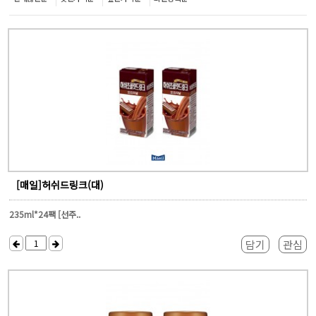
[매일]허쉬드링크(대)
235ml*24팩 [선주..
담기
관심