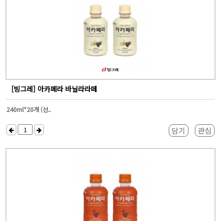
[빙그레] 아카페라 바닐라라떼
240ml*20개 (선..
담기
관심