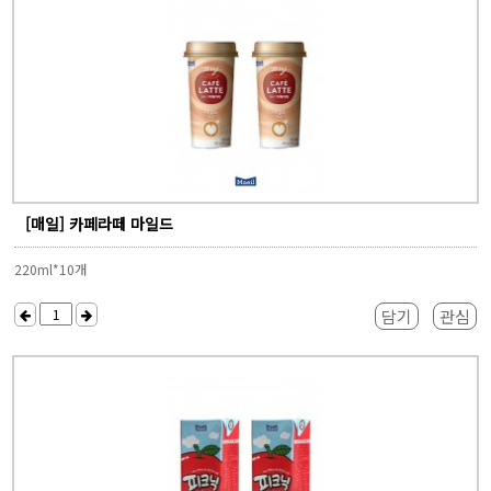
[매일] 카페라떼 마일드
220ml*10개
담기
관심