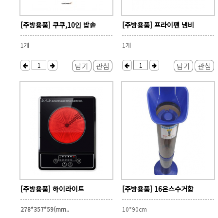
[주방용품] 쿠쿠,10인 밥솥
[주방용품] 프라이팬 냄비
1개
1개
담기
관심
담기
관심
[주방용품] 하이라이트
[주방용품] 16온스수거함
278*357*59(mm..
10*90cm