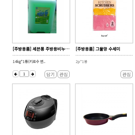
[주방용품] 세븐퐁 주방용비누(구 서연퐁)
[주방용품] 그물망 수세미
14kg*1통(키로수 변..
2p*1봉
담기
관심
관심