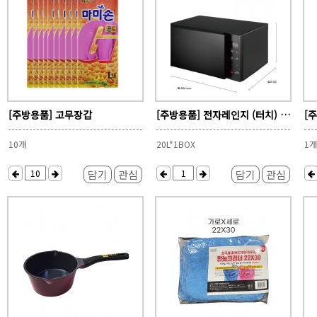
[주방용품] 고무장갑
[주방용품] 전자레인지 (터치) (랜덤배송)
[
10개
20L*1BOX
1개
담기
관심
담기
관심