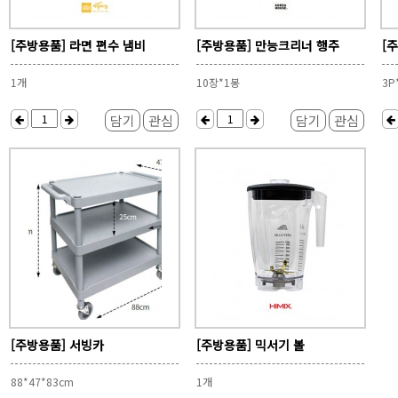
[주방용품] 라면 편수 냄비
[주방용품] 만능크리너 행주
[
1개
10장*1봉
3P
담기
관심
담기
관심
[주방용품] 서빙카
[주방용품] 믹서기 볼
88*47*83cm
1개