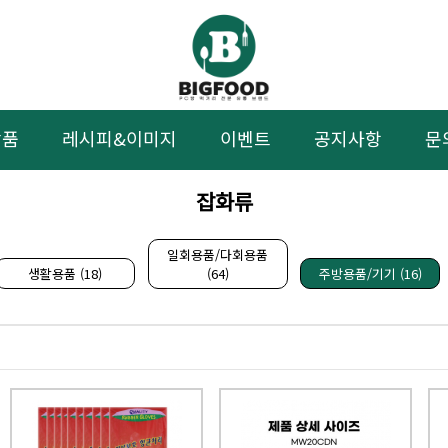
상품
레시피&이미지
이벤트
공지사항
문
잡화류
일회용품/다회용품
생활용품 (18)
(64)
주방용품/기기 (16)