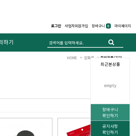
로그인
사업자회원가입
장바구니
마이페이지
0
의하기
HOME
잡화류
주방용품/기기
최근본상품
empty
장바구니
확인하기
공지사항
확인하기