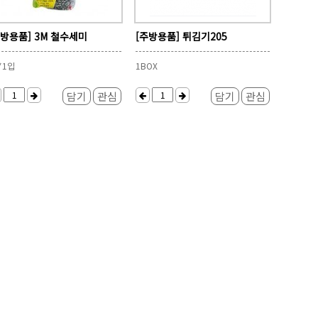
주방용품] 3M 철수세미
[주방용품] 튀김기205
*1입
1BOX
담기
관심
담기
관심