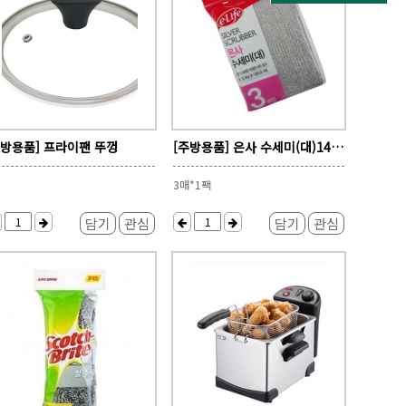
주방용품] 프라이팬 뚜껑
[주방용품] 은사 수세미(대)14cm*18cm*1cm
3매*1팩
담기
관심
담기
관심