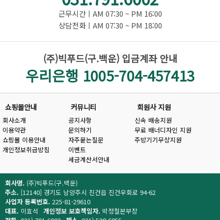
근무시간ㅣAM 07:30 ~ PM 16:00
상담전화ㅣAM 07:30 ~ PM 18:00
(주)빅푸드(구.백운) 입금계좌 안내
우리은행 1005-704-457413
쇼핑몰안내
커뮤니티
회원사 지원
회사소개
공지사항
신속 배송지원
이용약관
문의하기
무료 배너디자인 지원
쇼핑몰 이용안내
자주묻는질문
주방기기무상지원
개인정보취급방침
이벤트
세금계산서안내
회사명.
(주)빅푸드(구.백운)
주소.
[12140] 경기도 남양주시 진건읍 진건우회로 94-62
사업자 등록번호.
225-81-29610
대표.
이효석
개인정보 보호책임자.
박정철본부장