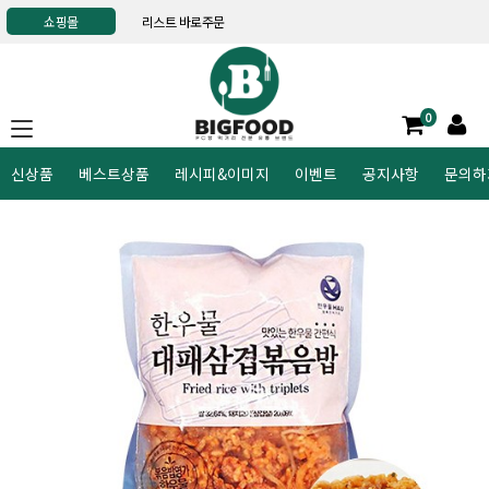
쇼핑몰
리스트 바로주문
0
신상품
베스트상품
레시피&이미지
이벤트
공지사항
문의하