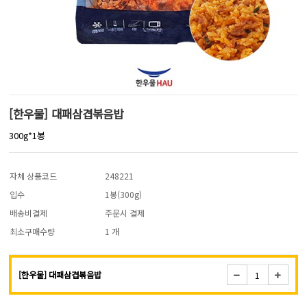
[한우물] 대패삼겹볶음밥
300g*1봉
자체 상품코드
248221
입수
1봉(300g)
배송비결제
주문시 결제
최소구매수량
1 개
[한우물] 대패삼겹볶음밥